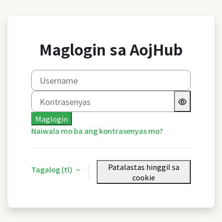
Lumaktaw patungo sa pangunahing nilalaman
Maglogin sa AojHub
Username
Kontrasenyas
Maglogin
Naiwala mo ba ang kontrasenyas mo?
Patalastas hinggil sa
Tagalog ‎(tl)‎
cookie