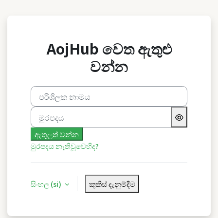
ප්‍රධාන අන්තර්ගතයට යන්න
AojHub වෙත ඇතුළු
වන්න
පරිශිලක නාමය
මුරපදය
ඇතුලත් වන්න
මුරපදය නැතිවූවෙහිද?
සිංහල ‎(si)‎
කුකීස් දැනුම්දීම