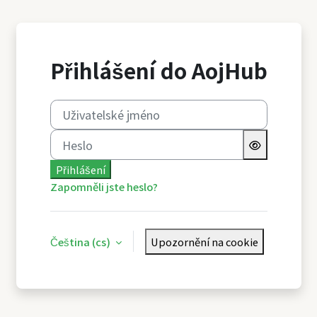
Přejít k hlavnímu obsahu
Přihlášení do AojHub
Uživatelské jméno
Heslo
Přihlášení
Zapomněli jste heslo?
Čeština ‎(cs)‎
Upozornění na cookie