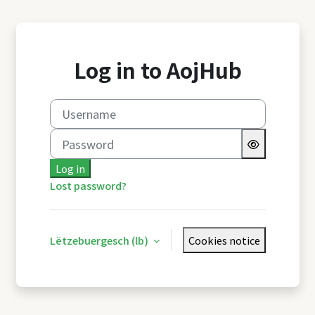
Wiessel an den Haaptberäich
Log in to AojHub
Username
Password
Log in
Lost password?
Lëtzebuergesch ‎(lb)‎
Cookies notice